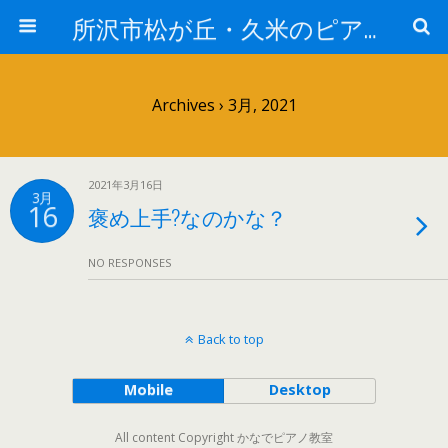
所沢市松が丘・久米のピアノ教室なら -かなでピアノ教室-
Archives › 3月, 2021
2021年3月16日
3月
16
褒め上手?なのかな？
NO RESPONSES
Back to top
Mobile
Desktop
All content Copyright かなでピアノ教室